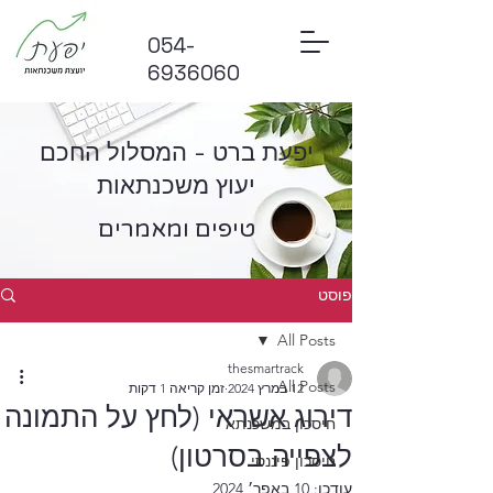
054-
6936060
יפעת ברט - המסלול החכם
יעוץ משכנתאות
טיפים ומאמרים
פוסט
All Posts
thesmartrack
All Posts
12 במרץ 2024
זמן קריאה 1 דקות
דירוג אשראי (לחץ על התמונה
חיסכון במשכנתא
לצפייה בסרטון)
חיסכון פיננסי
עודכן:
10 באפר׳ 2024