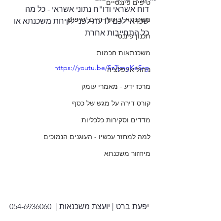
טיפים פיננסיים
דוח אשראי ודו"ח נתוני אשראי - כל מה 
משכנתא, ביטוח חיים, טיפים
שכדאי לכם לדעת לפני לקיחת משכנתא או 
כל התחייבות אחרת
תכנון פיננסי
משכנתאות חכמות
https://youtu.be/Sz7jmgKeSrg
ניהול אינפלציה
מרכז ידע - מאמרי עומק
קורס דירה על מגש של כסף
מדדים וסקירות כלכליות
למה למחזר עכשיו - העוגנים הנמוכים
מיחזור משכנתא
יפעת ברט | יועצת משכנאות |  054-6936060