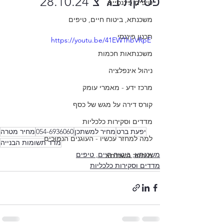
פסיקת בג"צ 28.10.24
טיפים פיננסיים
משכנתא, ביטוח חיים, טיפים
תכנון פיננסי
https://youtu.be/41EW1hbVRpE
משכנתאות חכמות
ניהול אינפלציה
מרכז ידע - מאמרי עומק
קורס דירה על מגש של כסף
מדדים וסקירות כלכליות
יפעת ברט
מחיר למשתכן
054-6936060
מחיר מטרה
למה למחזר עכשיו - העוגנים הנמוכים
מדד תשומות הבנייה
משכנתא, ביטוח חיים, טיפים
מיחזור משכנתא
מדדים וסקירות כלכליות