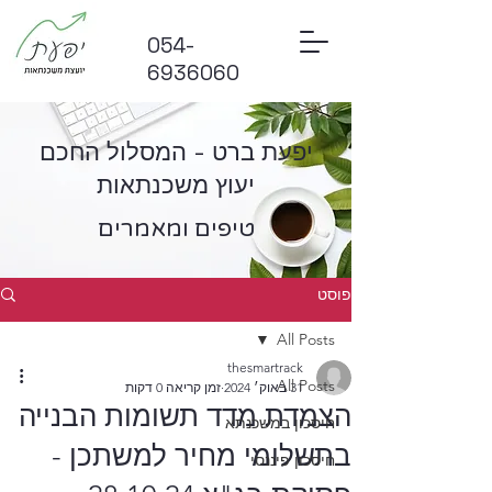
054-
6936060
יפעת ברט - המסלול החכם
יעוץ משכנתאות
טיפים ומאמרים
פוסט
All Posts
thesmartrack
All Posts
31 באוק׳ 2024
זמן קריאה 0 דקות
הצמדת מדד תשומות הבנייה
חיסכון במשכנתא
בתשלומי מחיר למשתכן -
חיסכון פיננסי