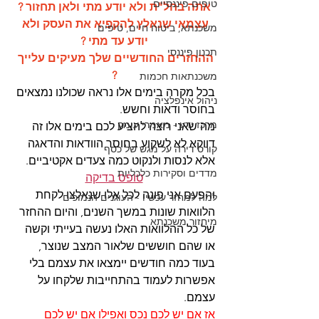
טיפים פיננסיים
אתה בחל"ת ולא יודע מתי ולאן תחזור ?
עצמאי שנאלץ להקפיא את העסק ולא 
משכנתא, ביטוח חיים, טיפים
יודע עד מתי ?
תכנון פיננסי
ההחזרים החודשיים שלך מעיקים עלייך 
?
משכנתאות חכמות
בכל מקרה בימים אלו נראה שכולנו נמצאים 
ניהול אינפלציה
בחוסר ודאות וחשש. 
מרכז ידע - מאמרי עומק
מה שאני רוצה להציע לכם בימים אלו זה 
דווקא לא לשקוע בחוסר הוודאות והדאגה 
קורס דירה על מגש של כסף
אלא לנסות ולנקוט כמה צעדים אקטיביים. 
מדדים וסקירות כלכליות
טופס בדיקה
והפעם אני פונה לכל אלו שנאלצו לקחת 
למה למחזר עכשיו - העוגנים הנמוכים
הלוואות שונות במשך השנים, והיום ההחזר 
מיחזור משכנתא
של כל ההלוואות האלו נעשה בעייתי וקשה 
או שהם חוששים שלאור המצב שנוצר, 
בעוד כמה חודשים יימצאו את עצמם בלי 
אפשרות לעמוד בהתחייבות שלקחו על 
עצמם.
אז אם יש לכם נכס ואפילו אם יש לכם 