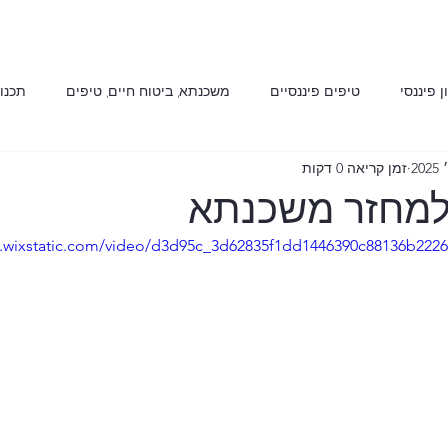
ן פיננסי
טיפים פיננסיים
משכנתא, ביטוח חיים, טיפים
תכנון
זמן קריאה 0 דקות
ה
מרכז ידע - מאמרי עומק
קורס דירה על מגש של כסף
מדד
למחזר משכנתא
eo.wixstatic.com/video/d3d95c_3d62835f1dd1446390c88136b222
מיחזור משכנתא