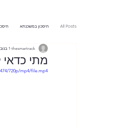
All Posts
חיסכון במשכנתא
חיסכו
thesmartrack
1 בנוב׳ 2025
משכנתאות חכמות
ניהול אינפלצי
מתי כדאי 
6474/720p/mp4/file.mp4
למה למחזר עכשיו - העוגנים הנמוכים