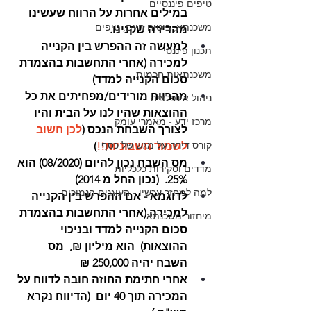
טיפים פיננסיים
במילים אחרות על הרווח שעשינו 
משכנתא, ביטוח חיים, טיפים
מהדירה שקנינו.
למעשה זה ההפרש בין הקנייה 
תכנון פיננסי
למכירה (אחרי התחשבות בהצמדת 
משכנתאות חכמות
סכום הקנייה למדד) 
מהרווח מורידים/מפחיתים את כל 
ניהול אינפלציה
ההוצאות שהיו לנו על הבית והיו 
מרכז ידע - מאמרי עומק
לצורך השבחת הנכס (
לכן חשוב 
קורס דירה על מגש של כסף
לשמור חשבוניות!!
)
מס השבח נכון להיום (08/2020) הוא 
מדדים וסקירות כלכליות
25%.  (נכון החל מ 2014)
למה למחזר עכשיו - העוגנים הנמוכים
לדוגמא - אם ההפרש בין הקנייה 
למכירה (אחרי התחשבות בהצמדת 
מיחזור משכנתא
סכום הקנייה למדד ובניכוי 
ההוצאות)  הוא מיליון ₪,  מס 
השבח יהיה 250,000 ₪ 
אחרי חתימת החוזה חובה לדווח על 
המכירה תוך 40 יום  (הדיווח נקרא 